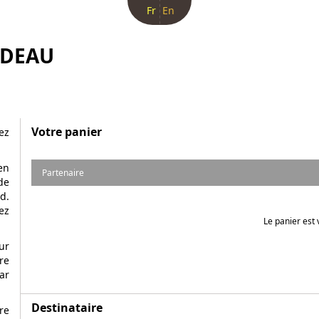
Fr
En
ADEAU
Votre panier
ez
en
Partenaire
de
d.
ez
Le panier est 
ur
re
ar
Destinataire
re