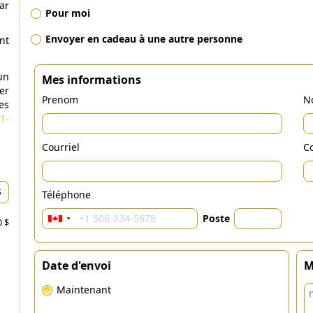
ar
Pour moi
Envoyer en cadeau à une autre personne
nt
un
Mes informations
er
Prenom
N
es
1-
Courriel
Co
Téléphone
Poste
0 $
Date d'envoi
M
Maintenant