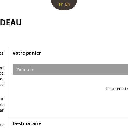
Fr
En
ADEAU
Votre panier
ez
en
Partenaire
de
d.
ez
Le panier est 
ur
re
ar
Destinataire
re