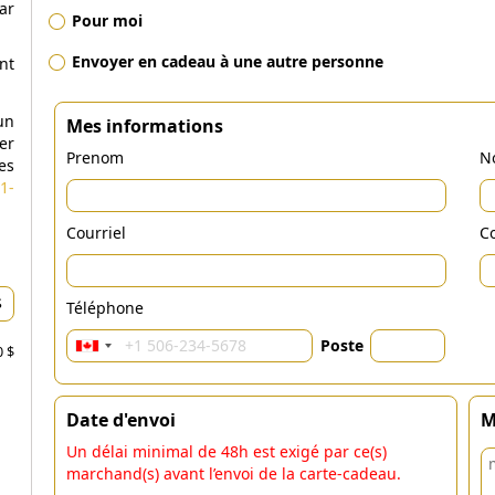
ar
Pour moi
Envoyer en cadeau à une autre personne
nt
un
Mes informations
er
Prenom
N
es
1-
Courriel
Co
Téléphone
Poste
0 $
Date d'envoi
M
Un délai minimal de 48h est exigé par ce(s)
marchand(s) avant l’envoi de la carte-cadeau.