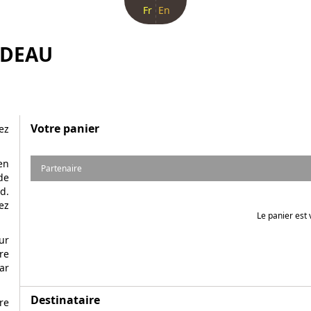
Fr
En
ADEAU
Votre panier
ez
en
Partenaire
de
d.
ez
Le panier est 
ur
re
ar
Destinataire
re