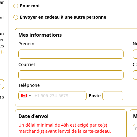
ar
Pour moi
Envoyer en cadeau à une autre personne
nt
un
Mes informations
er
Prenom
N
es
1-
Courriel
Co
Téléphone
Poste
0 $
Date d'envoi
M
Un délai minimal de 48h est exigé par ce(s)
marchand(s) avant l’envoi de la carte-cadeau.