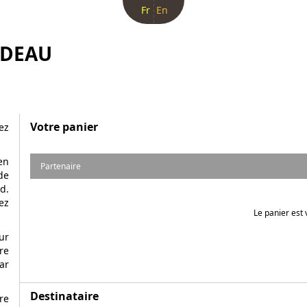
Fr
En
ADEAU
Votre panier
ez
en
Partenaire
de
d.
ez
Le panier est 
ur
re
ar
Destinataire
re