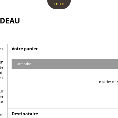
Fr
En
ADEAU
Votre panier
ez
en
Partenaire
de
d.
ez
Le panier est 
ur
re
ar
Destinataire
re