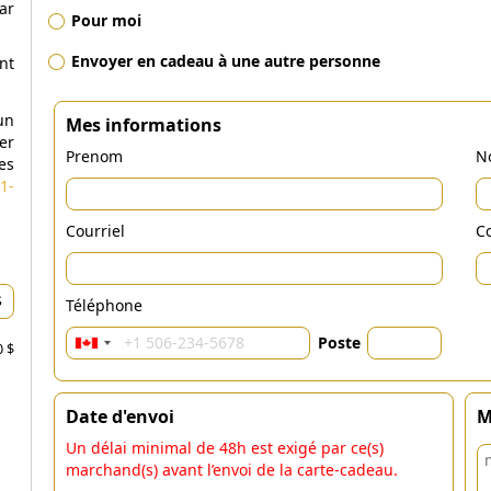
ar
Pour moi
Envoyer en cadeau à une autre personne
nt
un
Mes informations
er
Prenom
N
es
1-
Courriel
Co
Téléphone
Poste
0 $
Date d'envoi
M
Un délai minimal de 48h est exigé par ce(s)
marchand(s) avant l’envoi de la carte-cadeau.