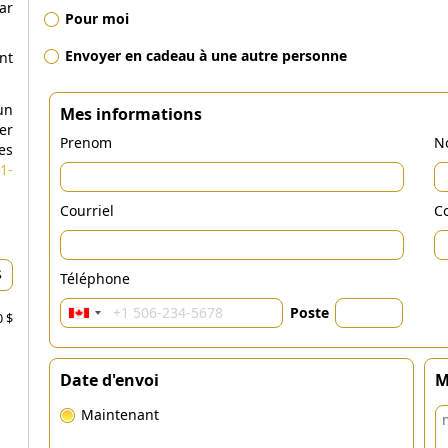
ar
Pour moi
Envoyer en cadeau à une autre personne
nt
un
Mes informations
er
Prenom
N
es
1-
Courriel
Co
Téléphone
Poste
0 $
Date d'envoi
M
Maintenant