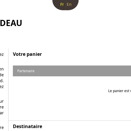
Fr
En
ADEAU
Votre panier
ez
en
Partenaire
de
d.
ez
Le panier est 
ur
re
ar
Destinataire
re