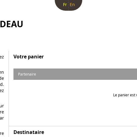
Fr
En
ADEAU
Votre panier
ez
en
Partenaire
de
d.
ez
Le panier est 
ur
re
ar
Destinataire
re