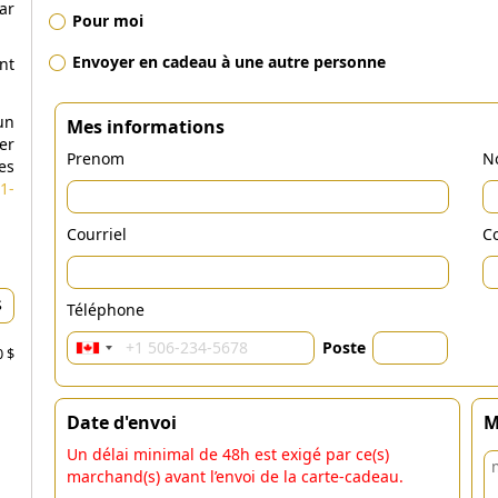
ar
Pour moi
Envoyer en cadeau à une autre personne
nt
un
Mes informations
er
Prenom
N
es
1-
Courriel
Co
Téléphone
Poste
0 $
Date d'envoi
M
Un délai minimal de 48h est exigé par ce(s)
marchand(s) avant l’envoi de la carte-cadeau.