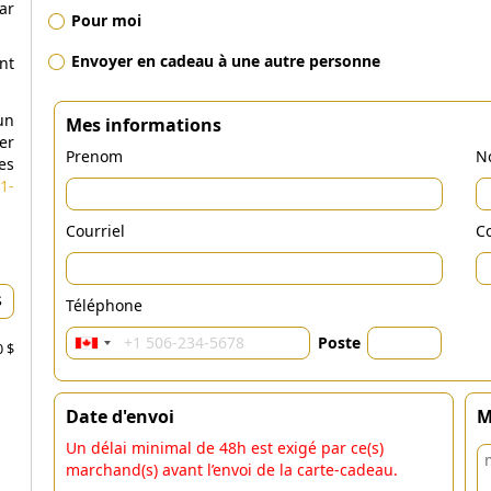
ar
Pour moi
Envoyer en cadeau à une autre personne
nt
un
Mes informations
er
Prenom
N
es
1-
Courriel
Co
Téléphone
Poste
0 $
Date d'envoi
M
Un délai minimal de 48h est exigé par ce(s)
marchand(s) avant l’envoi de la carte-cadeau.