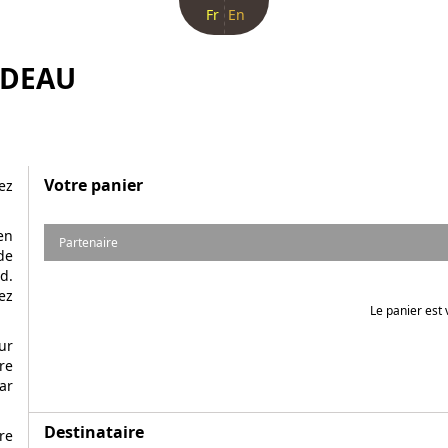
Fr
En
ADEAU
Votre panier
ez
en
Partenaire
de
d.
ez
Le panier est 
ur
re
ar
Destinataire
re