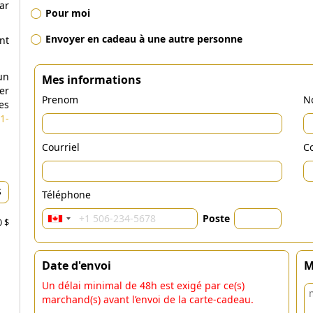
ar
Pour moi
Envoyer en cadeau à une autre personne
nt
un
Mes informations
er
Prenom
N
es
1-
Courriel
Co
Téléphone
Poste
0 $
Date d'envoi
M
Un délai minimal de 48h est exigé par ce(s)
marchand(s) avant l’envoi de la carte-cadeau.