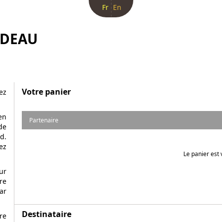
Fr
En
ADEAU
Votre panier
ez
en
Partenaire
de
d.
ez
Le panier est 
ur
re
ar
Destinataire
re