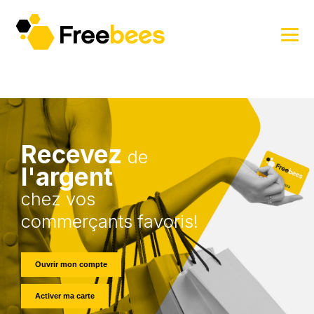
Recevez
de
l'argent
chez vos
commerçants favoris!
Ouvrir mon compte
Activer ma carte