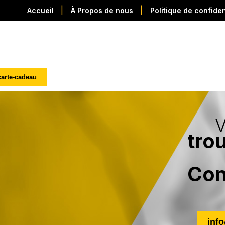
|
|
Accueil
À Propos de nous
Politique de confiden
carte-cadeau
V
tro
Con