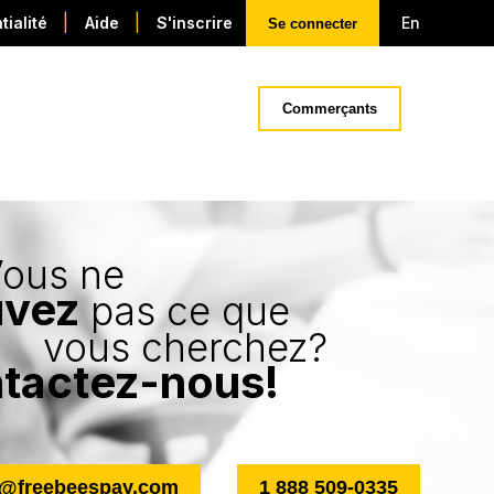
|
|
tialité
Aide
S'inscrire
En
Se connecter
Commerçants
ous ne
uvez
pas ce que
vous cherchez?
tactez-nous!
1 888 509-0335