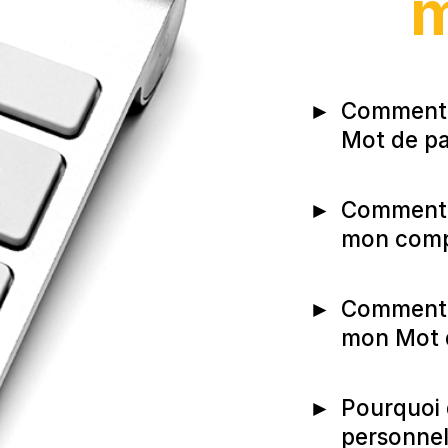
m
►
Comment 
Mot de p
►
Comment a
mon com
►
Comment pu
mon Mot 
►
Pourquoi 
personnel